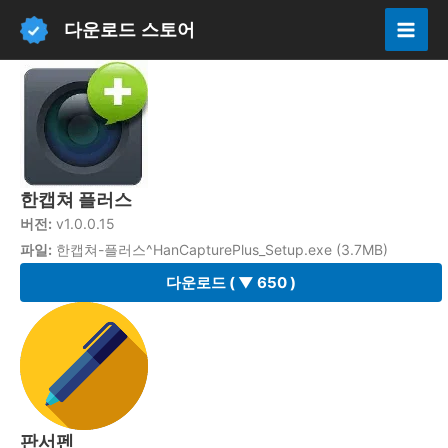
콘
다운로드 스토어
텐
Mai
츠
Men
로
건
너
뛰
한캡쳐 플러스
기
버전:
v1.0.0.15
파일:
한캡쳐-플러스^HanCapturePlus_Setup.exe (3.7MB)
다운로드
( ▼ 650 )
판서펜