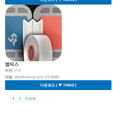
뱁믹스
버전:
v1.0
파일:
VapMixSetup.exe (24.6MB)
다운로드
( ▼ 11960 )
1
2
마지막