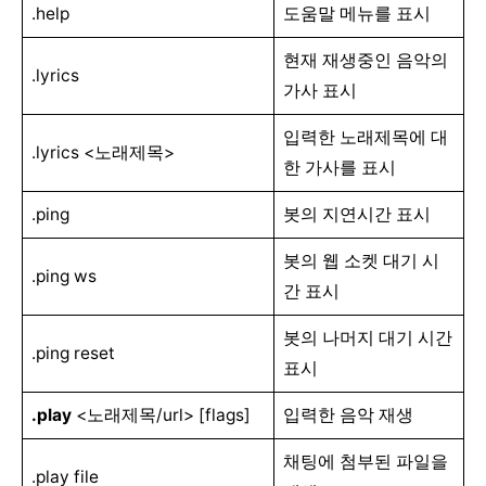
.help
도움말 메뉴를 표시
현재 재생중인 음악의
.lyrics
가사 표시
입력한 노래제목에 대
.lyrics <노래제목>
한 가사를 표시
.ping
봇의 지연시간 표시
봇의 웹 소켓 대기 시
.ping ws
간 표시
봇의 나머지 대기 시간
.ping reset
표시
.play
<노래제목/url> [flags]
입력한 음악 재생
채팅에 첨부된 파일을
.play file