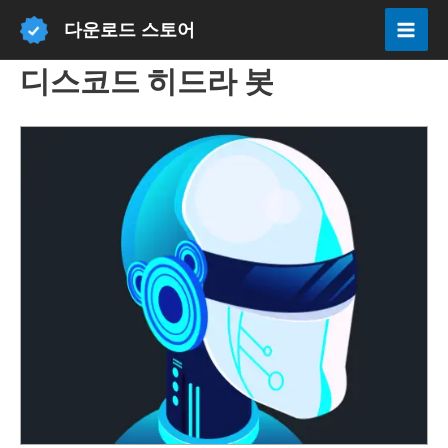
콘
다운로드 스토어
텐
Mai
츠
디스코드 히드라 봇
Men
로
건
너
뛰
기