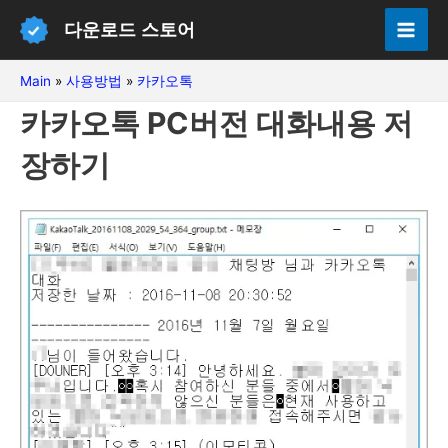
콘
다운로드 스토어
텐
Mai
츠
Main
»
사용방법
»
카카오톡
Men
로
카카오톡 PC버전 대화내용 저
건
너
장하기
뛰
기