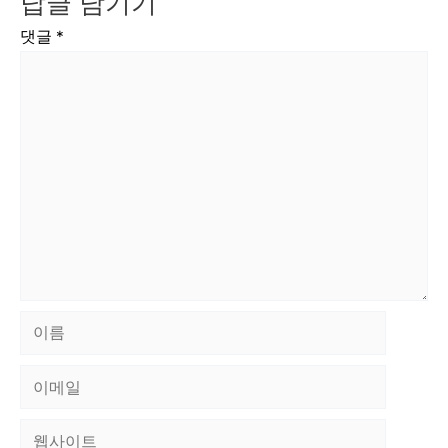
답글 남기기
댓글
*
이
름
이
메
웹
일