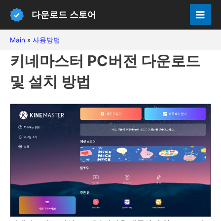
콘
다운로드 스토어
텐
Mai
츠
Main
»
사용방법
Men
로
키네마스터 PC버전 다운로드
건
너
및 설치 방법
뛰
기