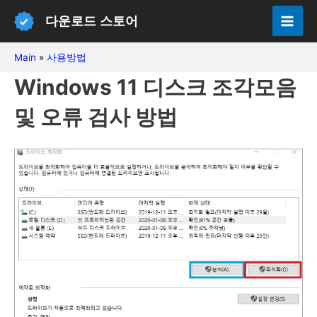
콘
다운로드 스토어
텐
Mai
츠
Main
»
사용방법
Men
로
Windows 11 디스크 조각모음
건
너
및 오류 검사 방법
뛰
기