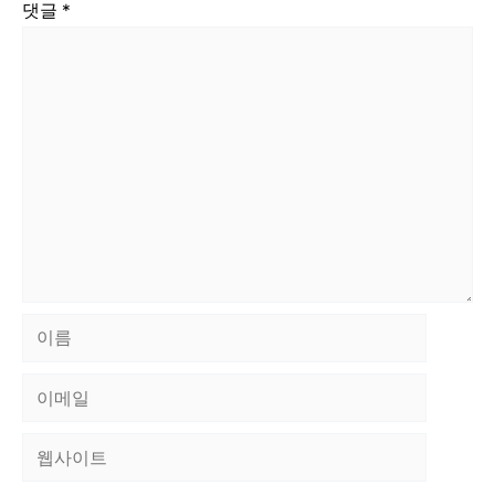
댓글
*
이
름
이
메
웹
일
사