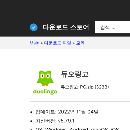
콘
텐
츠
Search
다운로드 스토어
for:
로
건
Main
»
다운로드 파일
»
교육
너
뛰
기
듀오링고
듀오링고-PC.zip (323B)
업데이트: 2022년 11월 04일
최신버전: v5.79.1
OS: Windows, Android, macOS, iOS