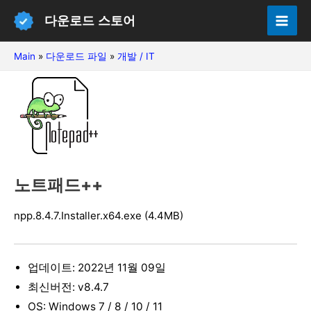
콘
다운로드 스토어
텐
Mai
츠
Main
»
다운로드 파일
»
개발 / IT
Men
로
건
너
뛰
기
노트패드++
npp.8.4.7.Installer.x64.exe (4.4MB)
업데이트: 2022년 11월 09일
최신버전: v8.4.7
OS: Windows 7 / 8 / 10 / 11