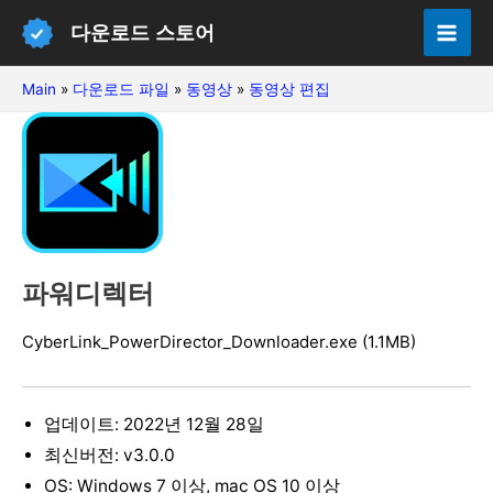
콘
다운로드 스토어
텐
Mai
츠
Main
»
다운로드 파일
»
동영상
»
동영상 편집
Men
로
건
너
뛰
기
파워디렉터
CyberLink_PowerDirector_Downloader.exe (1.1MB)
업데이트: 2022년 12월 28일
최신버전: v3.0.0
OS: Windows 7 이상, mac OS 10 이상