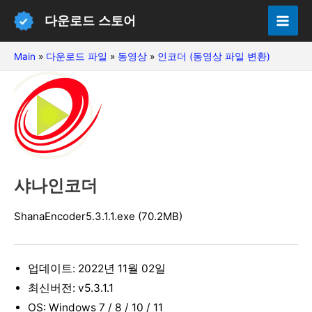
콘
다운로드 스토어
텐
Mai
츠
Main
»
다운로드 파일
»
동영상
»
인코더 (동영상 파일 변환)
Men
로
건
너
뛰
기
샤나인코더
ShanaEncoder5.3.1.1.exe (70.2MB)
업데이트: 2022년 11월 02일
최신버전: v5.3.1.1
OS: Windows 7 / 8 / 10 / 11