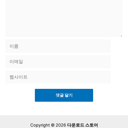
이
름
이
메
웹
일
사
이
트
Copyright © 2026
다운로드 스토어