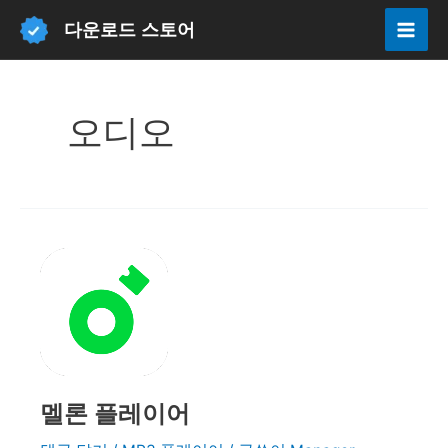
콘
다운로드 스토어
텐
Mai
츠
Men
로
오디오
건
너
뛰
기
멜론 플레이어