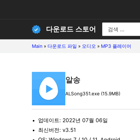
콘
텐
츠
Search
다운로드 스토어
for:
로
건
Main
»
다운로드 파일
»
오디오
»
MP3 플레이어
너
뛰
기
알송
ALSong351.exe (15.9MB)
업데이트: 2022년 07월 06일
최신버전: v3.51
OS: Windows 7 / 10 / 11, Android