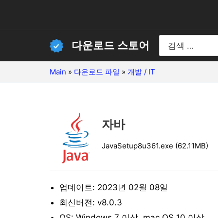
콘
텐
츠
Search
다운로드 스토어
for:
로
건
Main
»
다운로드 파일
»
개발 / IT
너
뛰
기
자바
JavaSetup8u361.exe (62.11MB)
업데이트: 2023년 02월 08일
최신버전: v8.0.3
OS: Windows 7 이상, mac OS 10 이상