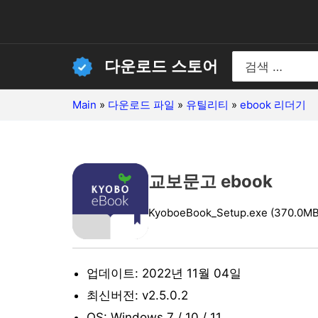
콘
텐
츠
Search
다운로드 스토어
for:
로
건
Main
»
다운로드 파일
»
유틸리티
»
ebook 리더기
너
뛰
기
교보문고 ebook
KyoboeBook_Setup.exe (370.0MB
업데이트: 2022년 11월 04일
최신버전: v2.5.0.2
OS: Windows 7 / 10 / 11